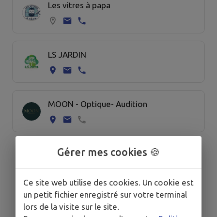
Les vitres à papa
LS JARDIN
MOON - Optique- Audition
Gérer mes cookies 🍪
<
1
2
>
Ce site web utilise des cookies. Un cookie est
un petit fichier enregistré sur votre terminal
lors de la visite sur le site.