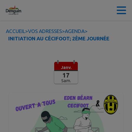
Contenu
Menu
Recherche
Pied de page
ACCUEIL
>
VOS ADRESSES
>
AGENDA
>
INITIATION AU CÉCIFOOT; 2ÈME JOURNÉE
Janv.
17
Sam.