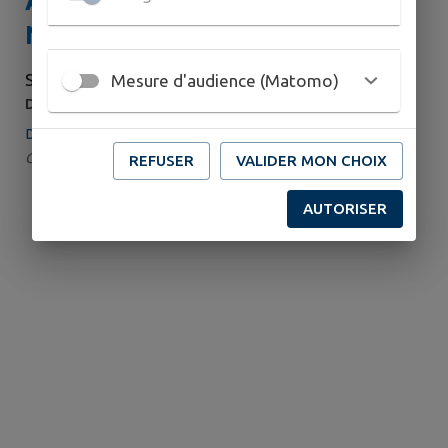
Atelier couture - Octobre Rose /
Novembre Bleu
SAMEDI 26 SEPTEMBRE
Mesure d'audience (Matomo)
DE 09H30 À 12H30
Denguin
Catégorie : Atelier
REFUSER
VALIDER MON CHOIX
AUTORISER