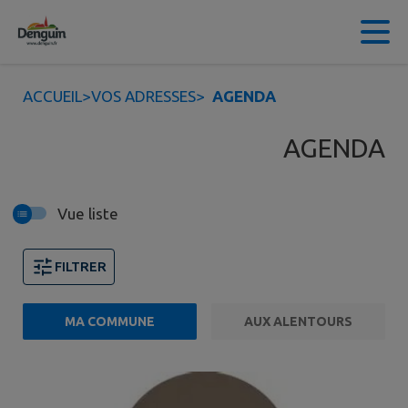
Contenu
Menu
Recherche
Pied de page
ACCUEIL
>
VOS ADRESSES
>
AGENDA
AGENDA
Vue liste
FILTRER
MA COMMUNE
AUX ALENTOURS
7 événements trouvés.