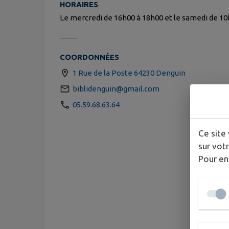
HORAIRES
Le mercredi de 16h00 à 18h00 et le samedi de 10
COORDONNÉES
1 Rue de la Poste 64230 Denguin
biblidenguin@gmail.com
05.59.68.63.64
Ce site 
sur votr
Pour en