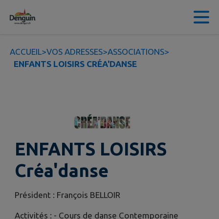
Contenu
Menu
Recherche
Pied de page
ACCUEIL
>
VOS ADRESSES
>
ASSOCIATIONS
>
ENFANTS LOISIRS CRÉA'DANSE
ENFANTS LOISIRS
Créa'danse
Président : François BELLOIR
Activités : - Cours de danse Contemporaine