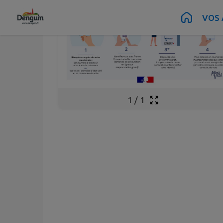
Contenu
Menu
Recherche
Pied de page
VOS 
1
/
1