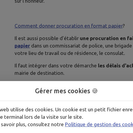
sur l'honneur.
Comment donner procuration en format papier
?
Il est aussi possible d'établir
une procuration en fa
papier
dans un commissariat de police, une brigade d
votre lieu de travail ou de résidence, le consulat.
Il faut intégrer dans votre démarche
les délais d'a
mairie de destination.
Gérer mes cookies 🍪
Publié par Mairie
web utilise des cookies. Un cookie est un petit fichier enre
e terminal lors de la visite sur le site.
 savoir plus, consultez notre
Politique de gestion des coo