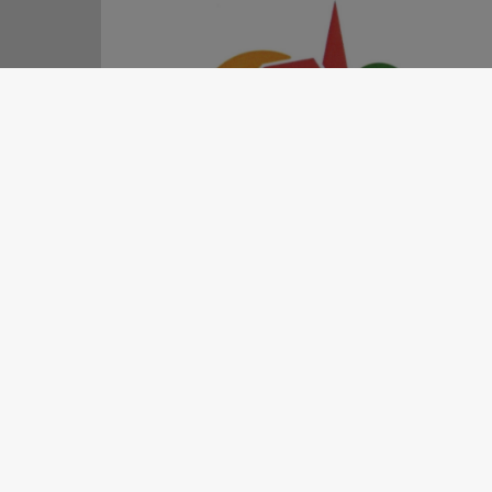
MAIRIE - DENGUIN
1 place Henri-Lacoudanne
64230 Denguin
☎
05 59 68 86 15