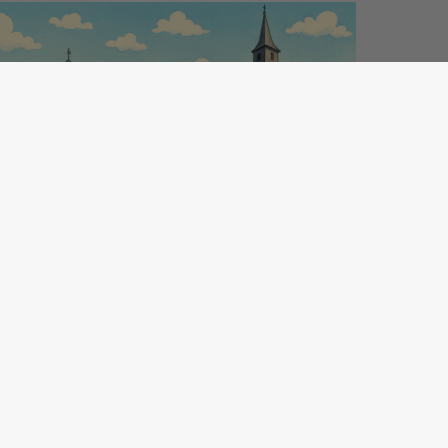
oraires d'ouvertures au public:
u lundi au vendredi de 10h à 12h et de 16h à
17h30
ermanence téléphonique:
u lundi au vendredi de 9h à 12h et de 14h à