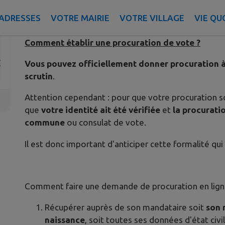
Publié le lundi 09 février 2026 - Denguin
ADRESSES
VOTRE MAIRIE
VOTRE VILLAGE
VIE QU
Comment établir une procuration de vote ?
Vous pouvez officiellement donner procuration à
scrutin
.
Attention cependant : pour que votre procuration soit 
que
votre identité ait été vérifiée
et
la procurati
commune
ou consulat de vote.
Il est donc important d'anticiper cette formalité qu
Comment faire une demande de procuration en lign
Récupérer auprès de son mandataire soit
son 
naissance
, soit toutes ses données d'état ci