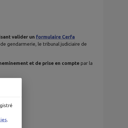
isant valider un
formulaire Cerfa
e gendarmerie, le tribunal judiciaire de
cheminement et de prise en compte
par la
gistré
kies
.