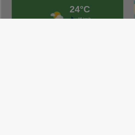
H
d
P
d